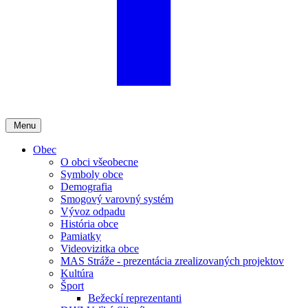
Menu
Obec
O obci všeobecne
Symboly obce
Demografia
Smogový varovný systém
Vývoz odpadu
História obce
Pamiatky
Videovizitka obce
MAS Stráže - prezentácia zrealizovaných projektov
Kultúra
Šport
Bežeckí reprezentanti