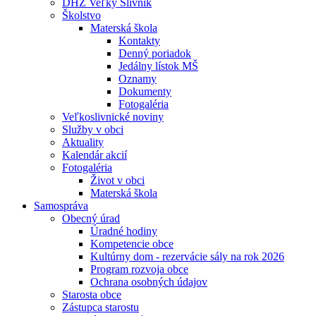
DHZ Veľký Slivník
Školstvo
Materská škola
Kontakty
Denný poriadok
Jedálny lístok MŠ
Oznamy
Dokumenty
Fotogaléria
Veľkoslivnické noviny
Služby v obci
Aktuality
Kalendár akcií
Fotogaléria
Život v obci
Materská škola
Samospráva
Obecný úrad
Úradné hodiny
Kompetencie obce
Kultúrny dom - rezervácie sály na rok 2026
Program rozvoja obce
Ochrana osobných údajov
Starosta obce
Zástupca starostu