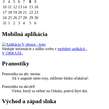
3
4
5
6
7
8
9
10
11
12
13
14
15
16
17
18
19
20
21
22
23
24
25
26
27
28
29
30
31
1
2
3
4
5
6
Mobilná aplikácia
Sledujte informácie z nášho webu v
mobilnej aplikácii -
V OBRAZE.
Pranostiky
Pranostika na akt. mesiac
Ak v auguste nieto rosy, môžeme búrku očakávať.
Pranostika na akt.deň
Vietor, ktorý sa strhne na Oskára, potrvá štyri dni.
Východ a západ slnka