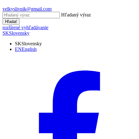
velkyslivnik@gmail.com
Hľadaný výraz
Hľadať
rozšírené vyhľadávanie
SK
Slovensky
SK
Slovensky
EN
English