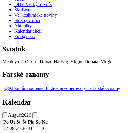
DHZ Veľký Slivník
Školstvo
Veľkoslivnické noviny
Služby v obci
Aktuality
Kalendár akcií
Fotogaléria
Sviatok
Meniny má
Oskár
, Donát, Hartvig, Virgín, Donáta, Virgínia
Farské oznamy
Kalendár
August
2026
Po
Ut
St
Št
Pia
So
Ne
27
28
29
30
31
1
2