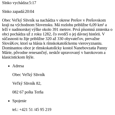
Slnko vychádza:
5:17
Slnko zapadá:
20:04
Obec Veľký Slivník sa nachádza v okrese Prešov v Prešovskom
kraji na východnom Slovensku. Má rozlohu približne 6,09 km² a
leží v nadmorskej výške okolo 391 metrov. Prvá písomná zmienka o
obci pochádza už z roku 1282, čo svedčí o jej dávnej histórii. V
súčasnosti tu žije približne 320 až 330 obyvateľov, prevažne
SlováKov, ktorí sa hlásia k rímskokatolíckemu vierovyznaniu.
Dominantou obce je rímskokatolícky kostol Nanebovzatia Panny
Márie, pôvodne renesančný, neskôr upravovaný v barokovom a
klasicistickom štýle.
Adresa
Obec Veľký Slivník
Veľký Slivník 82,
082 67 pošta Terňa
Spojenie
tel.: +421 51 /45 95 219