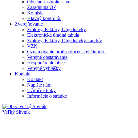
Obecné zastupiteľstvo
Zasadnutia OZ
Komisie
Hlavný kontrolór
Zverejňovanie
Zmluvy, Faktúry, Objednávky
Elektronická úradná tabula
Zmluvy, Faktúry, Objednávky - archív
VZN
Oznamovanie protispoločenskej činnosti
Verejné obstarávanie
Hospodárenie obce
Verejné vyhlášky
Kontakt
Kontakt
Napíšte nám
Užitočné linky
Informácie o stránke
Veľký Slivník