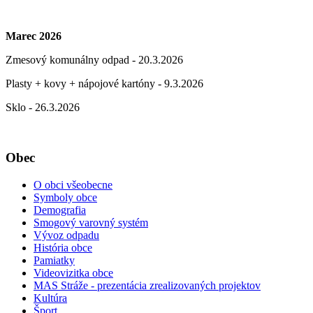
Marec 2026
Zmesový komunálny odpad - 20.3.2026
Plasty + kovy + nápojové kartóny - 9.3.2026
Sklo - 26.3.2026
Obec
O obci všeobecne
Symboly obce
Demografia
Smogový varovný systém
Vývoz odpadu
História obce
Pamiatky
Videovizitka obce
MAS Stráže - prezentácia zrealizovaných projektov
Kultúra
Šport