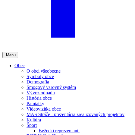
Menu
Obec
O obci všeobecne
Symboly obce
Demografia
Smogový varovný systém
Vývoz odpadu
História obce
Pamiatky
Videovizitka obce
MAS Stráže - prezentácia zrealizovaných projektov
Kultúra
Šport
Bežeckí reprezentanti