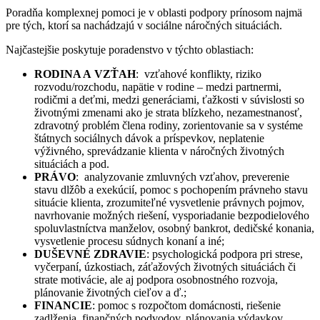
Poradňa komplexnej pomoci je v oblasti podpory prínosom najmä
pre tých, ktorí sa nachádzajú v sociálne náročných situáciách.
Najčastejšie poskytuje poradenstvo v týchto oblastiach:
RODINA A VZŤAH
: vzťahové konflikty, riziko
rozvodu/rozchodu, napätie v rodine – medzi partnermi,
rodičmi a deťmi, medzi generáciami, ťažkosti v súvislosti so
životnými zmenami ako je strata blízkeho, nezamestnanosť,
zdravotný problém člena rodiny, zorientovanie sa v systéme
štátnych sociálnych dávok a príspevkov, neplatenie
výživného, sprevádzanie klienta v náročných životných
situáciách a pod.
PRÁVO
: analyzovanie zmluvných vzťahov, preverenie
stavu dlžôb a exekúcií, pomoc s pochopením právneho stavu
situácie klienta, zrozumiteľné vysvetlenie právnych pojmov,
navrhovanie možných riešení, vysporiadanie bezpodielového
spoluvlastníctva manželov, osobný bankrot, dedičské konania,
vysvetlenie procesu súdnych konaní a iné;
DUŠEVNÉ ZDRAVIE
: psychologická podpora pri strese,
vyčerpaní, úzkostiach, záťažových životných situáciách či
strate motivácie, ale aj podpora osobnostného rozvoja,
plánovanie životných cieľov a ď.;
FINANCIE
: pomoc s rozpočtom domácnosti, riešenie
zadlženia, finančných podvodov, plánovania výdavkov,