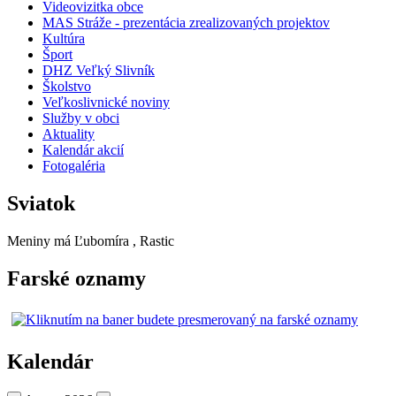
Videovizitka obce
MAS Stráže - prezentácia zrealizovaných projektov
Kultúra
Šport
DHZ Veľký Slivník
Školstvo
Veľkoslivnické noviny
Služby v obci
Aktuality
Kalendár akcií
Fotogaléria
Sviatok
Meniny má
Ľubomíra
, Rastic
Farské oznamy
Kalendár