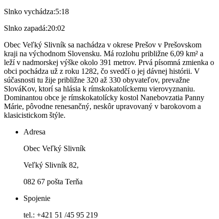
Slnko vychádza:
5:18
Slnko zapadá:
20:02
Obec Veľký Slivník sa nachádza v okrese Prešov v Prešovskom
kraji na východnom Slovensku. Má rozlohu približne 6,09 km² a
leží v nadmorskej výške okolo 391 metrov. Prvá písomná zmienka o
obci pochádza už z roku 1282, čo svedčí o jej dávnej histórii. V
súčasnosti tu žije približne 320 až 330 obyvateľov, prevažne
SlováKov, ktorí sa hlásia k rímskokatolíckemu vierovyznaniu.
Dominantou obce je rímskokatolícky kostol Nanebovzatia Panny
Márie, pôvodne renesančný, neskôr upravovaný v barokovom a
klasicistickom štýle.
Adresa
Obec Veľký Slivník
Veľký Slivník 82,
082 67 pošta Terňa
Spojenie
tel.: +421 51 /45 95 219