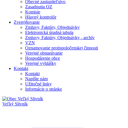
Obecné zastupiteľstvo
Zasadnutia OZ
Komisie
Hlavný kontrolór
Zverejňovanie
Zmluvy, Faktúry, Objednávky
Elektronická úradná tabula
Zmluvy, Faktúry, Objednávky - archív
VZN
Oznamovanie protispoločenskej činnosti
Verejné obstarávanie
Hospodárenie obce
Verejné vyhlášky
Kontakt
Kontakt
Napíšte nám
Užitočné linky
Informácie o stránke
Veľký Slivník