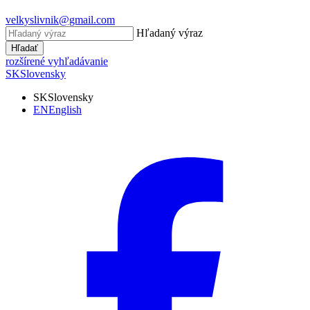
velkyslivnik@gmail.com
Hľadaný výraz
Hľadať
rozšírené vyhľadávanie
SK
Slovensky
SK
Slovensky
EN
English