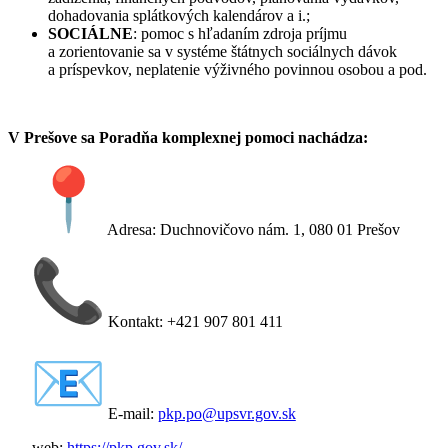
dohadovania splátkových kalendárov a i.;
SOCIÁLNE
: pomoc s hľadaním zdroja príjmu
a zorientovanie sa v systéme štátnych sociálnych dávok
a príspevkov, neplatenie výživného povinnou osobou a pod.
V Prešove sa Poradňa komplexnej pomoci nachádza:
Adresa: Duchnovičovo nám. 1, 080 01 Prešov
Kontakt: +421 907 801 411
E-mail:
pkp.po@upsvr.gov.sk
web:
https://pkp.gov.sk/