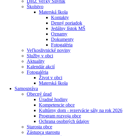
DHZ Veľký Slivník
Školstvo
Materská škola
Kontakty
Denný poriadok
Jedálny lístok MŠ
Oznamy
Dokumenty
Fotogaléria
Veľkoslivnické noviny
Služby v obci
Aktuality
Kalendár akcií
Fotogaléria
Život v obci
Materská škola
Samospráva
Obecný úrad
Úradné hodiny
Kompetencie obce
Kultúrny dom - rezervácie sály na rok 2026
Program rozvoja obce
Ochrana osobných údajov
Starosta obce
Zástupca starostu