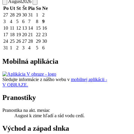
August
2026
Po
Ut
St
Št
Pia
So
Ne
27
28
29
30
31
1
2
3
4
5
6
7
8
9
10
11
12
13
14
15
16
17
18
19
20
21
22
23
24
25
26
27
28
29
30
31
1
2
3
4
5
6
Mobilná aplikácia
Sledujte informácie z nášho webu v
mobilnej aplikácii -
V OBRAZE.
Pranostiky
Pranostika na akt. mesiac
August k zime hľadí a rád vodu cedí.
Východ a západ slnka