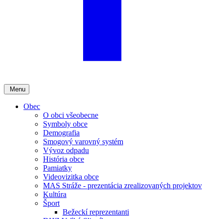
Menu
Obec
O obci všeobecne
Symboly obce
Demografia
Smogový varovný systém
Vývoz odpadu
História obce
Pamiatky
Videovizitka obce
MAS Stráže - prezentácia zrealizovaných projektov
Kultúra
Šport
Bežeckí reprezentanti