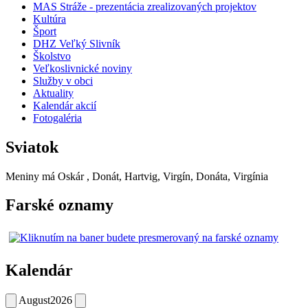
MAS Stráže - prezentácia zrealizovaných projektov
Kultúra
Šport
DHZ Veľký Slivník
Školstvo
Veľkoslivnické noviny
Služby v obci
Aktuality
Kalendár akcií
Fotogaléria
Sviatok
Meniny má
Oskár
, Donát, Hartvig, Virgín, Donáta, Virgínia
Farské oznamy
Kalendár
August
2026