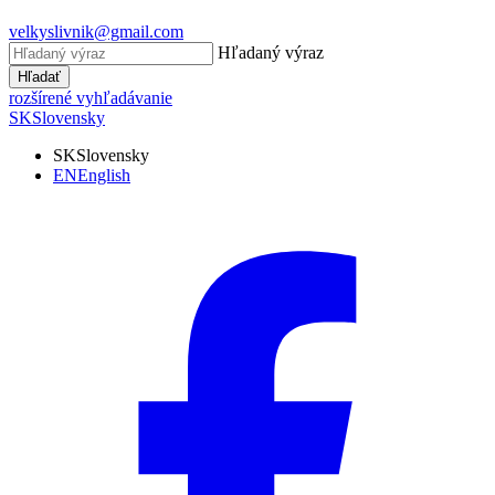
velkyslivnik@gmail.com
Hľadaný výraz
Hľadať
rozšírené vyhľadávanie
SK
Slovensky
SK
Slovensky
EN
English