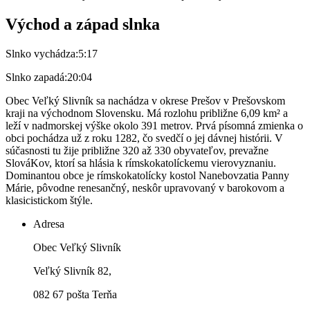
Východ a západ slnka
Slnko vychádza:
5:17
Slnko zapadá:
20:04
Obec Veľký Slivník sa nachádza v okrese Prešov v Prešovskom
kraji na východnom Slovensku. Má rozlohu približne 6,09 km² a
leží v nadmorskej výške okolo 391 metrov. Prvá písomná zmienka o
obci pochádza už z roku 1282, čo svedčí o jej dávnej histórii. V
súčasnosti tu žije približne 320 až 330 obyvateľov, prevažne
SlováKov, ktorí sa hlásia k rímskokatolíckemu vierovyznaniu.
Dominantou obce je rímskokatolícky kostol Nanebovzatia Panny
Márie, pôvodne renesančný, neskôr upravovaný v barokovom a
klasicistickom štýle.
Adresa
Obec Veľký Slivník
Veľký Slivník 82,
082 67 pošta Terňa