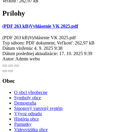
Veľkosť: 262.97 kB
Prílohy
(PDF 263 kB)Vyhlásenie VK 2025.pdf
(PDF 263 kB)Vyhlásenie VK 2025.pdf
Typ súboru: PDF dokument, Veľkosť: 262,97 kB
Dátum vloženia:
4. 9. 2025 9:38
Dátum poslednej aktualizácie:
17. 10. 2025 9:39
Autor:
Admin webu
Obec
O obci všeobecne
Symboly obce
Demografia
Smogový varovný systém
Vývoz odpadu
História obce
Pamiatky
Videovizitka obce