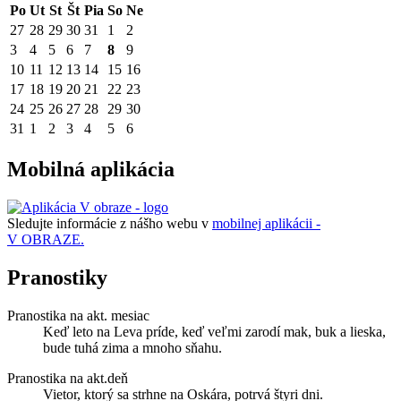
Po
Ut
St
Št
Pia
So
Ne
27
28
29
30
31
1
2
3
4
5
6
7
8
9
10
11
12
13
14
15
16
17
18
19
20
21
22
23
24
25
26
27
28
29
30
31
1
2
3
4
5
6
Mobilná aplikácia
Sledujte informácie z nášho webu v
mobilnej aplikácii -
V OBRAZE.
Pranostiky
Pranostika na akt. mesiac
Keď leto na Leva príde, keď veľmi zarodí mak, buk a lieska,
bude tuhá zima a mnoho sňahu.
Pranostika na akt.deň
Vietor, ktorý sa strhne na Oskára, potrvá štyri dni.