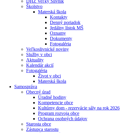
DHZ Veľký Slivník
Školstvo
Materská škola
Kontakty
Denný poriadok
Jedálny lístok MŠ
Oznamy
Dokumenty
Fotogaléria
Veľkoslivnické noviny
Služby v obci
Aktuality
Kalendár akcií
Fotogaléria
Život v obci
Materská škola
Samospráva
Obecný úrad
Úradné hodiny
Kompetencie obce
Kultúrny dom - rezervácie sály na rok 2026
Program rozvoja obce
Ochrana osobných údajov
Starosta obce
Zástupca starostu