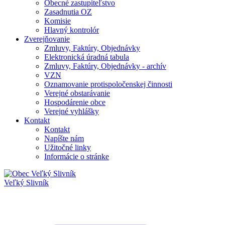
Obecné zastupiteľstvo
Zasadnutia OZ
Komisie
Hlavný kontrolór
Zverejňovanie
Zmluvy, Faktúry, Objednávky
Elektronická úradná tabula
Zmluvy, Faktúry, Objednávky - archív
VZN
Oznamovanie protispoločenskej činnosti
Verejné obstarávanie
Hospodárenie obce
Verejné vyhlášky
Kontakt
Kontakt
Napíšte nám
Užitočné linky
Informácie o stránke
Veľký Slivník