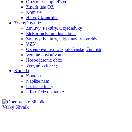
Obecné zastupiteľstvo
Zasadnutia OZ
Komisie
Hlavný kontrolór
Zverejňovanie
Zmluvy, Faktúry, Objednávky
Elektronická úradná tabula
Zmluvy, Faktúry, Objednávky - archív
VZN
Oznamovanie protispoločenskej činnosti
Verejné obstarávanie
Hospodárenie obce
Verejné vyhlášky
Kontakt
Kontakt
Napíšte nám
Užitočné linky
Informácie o stránke
Veľký Slivník