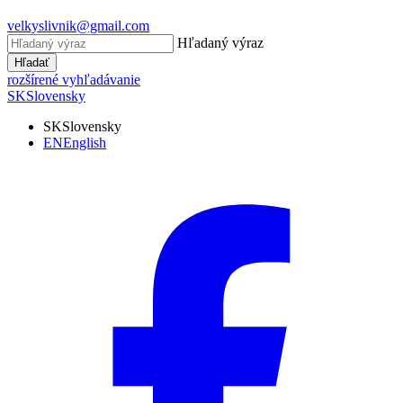
velkyslivnik@gmail.com
Hľadaný výraz
Hľadať
rozšírené vyhľadávanie
SK
Slovensky
SK
Slovensky
EN
English