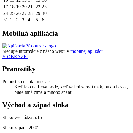
10
11
12
13
14
15
16
17
18
19
20
21
22
23
24
25
26
27
28
29
30
31
1
2
3
4
5
6
Mobilná aplikácia
Sledujte informácie z nášho webu v
mobilnej aplikácii -
V OBRAZE.
Pranostiky
Pranostika na akt. mesiac
Keď leto na Leva príde, keď veľmi zarodí mak, buk a lieska,
bude tuhá zima a mnoho sňahu.
Východ a západ slnka
Slnko vychádza:
5:15
Slnko zapadá:
20:05