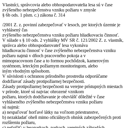
Vlastníci, správcovia alebo obhospodarovatelia lesa sú v čase
zvýšeného nebezpečenstva vzniku požiaru v zmysle
§ 6b ods. 1 písm. c.) zákona č. 314
/2001 Z. z. povinní zabezpečovať v lesoch, pre ktorých územie je
vyhlásený čas
zvýšeného nebezpečenstva vzniku požiaru hliadkovaciu činnosť.
V súlade s § 10 ods. 2 vyhlášky MV SR č. 121/2002 Z. z. vlastník,
správca alebo obhospodarovateľ lesa vykonáva
hliadkovaciu činnosť v čase zvýšeného nebezpečenstva vzniku
požiaru najmä v dňoch pracovného pokoja a v
mimopracovnom čase a to formou pochôdzok, kamerovým
systémom, leteckým požiarnym monitoringom, alebo
iným vhodným spôsobom.
V súvislosti s ochranou prírodného prostredia odporúčame
dodržiavať zásady protipožiarnej bezpečnosti.
Zásady protipožiarnej bezpečnosti na verejne prístupných miestach
v prírode, ktoré sú najviac ohrozené vznikom
požiaru, ktorých dodržiavanie je obzvlášť dôležité v čase
vyhláseného zvýšeného nebezpečenstva vzniku požiaru
sú najmä:
a) nespaľovať horľavé látky na voľnom priestranstve,
b) nezakladať oheň mimo oficiálnych ohnísk zabezpečených proti
rozšíreniu požiaru,
c) nefajčiť; v lesoparkoch, parkoch, verejných záhradách,