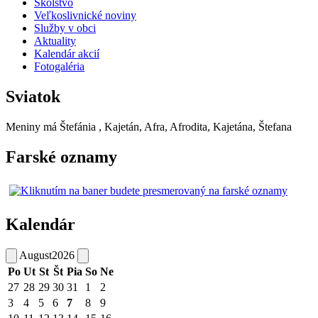
Školstvo
Veľkoslivnické noviny
Služby v obci
Aktuality
Kalendár akcií
Fotogaléria
Sviatok
Meniny má
Štefánia
, Kajetán, Afra, Afrodita, Kajetána, Štefana
Farské oznamy
Kalendár
August
2026
Po
Ut
St
Št
Pia
So
Ne
27
28
29
30
31
1
2
3
4
5
6
7
8
9