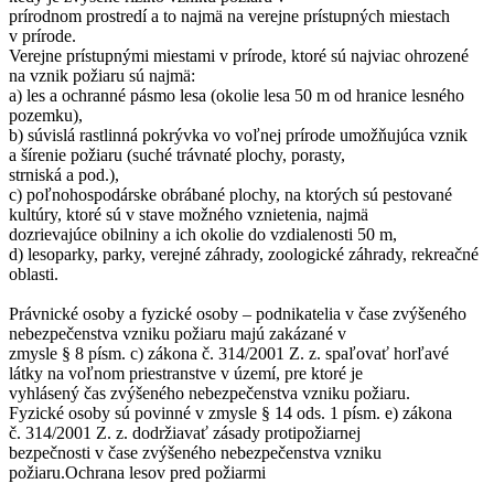
prírodnom prostredí a to najmä na verejne prístupných miestach
v prírode.
Verejne prístupnými miestami v prírode, ktoré sú najviac ohrozené
na vznik požiaru sú najmä:
a) les a ochranné pásmo lesa (okolie lesa 50 m od hranice lesného
pozemku),
b) súvislá rastlinná pokrývka vo voľnej prírode umožňujúca vznik
a šírenie požiaru (suché trávnaté plochy, porasty,
strniská a pod.),
c) poľnohospodárske obrábané plochy, na ktorých sú pestované
kultúry, ktoré sú v stave možného vznietenia, najmä
dozrievajúce obilniny a ich okolie do vzdialenosti 50 m,
d) lesoparky, parky, verejné záhrady, zoologické záhrady, rekreačné
oblasti.
Právnické osoby a fyzické osoby – podnikatelia v čase zvýšeného
nebezpečenstva vzniku požiaru majú zakázané v
zmysle § 8 písm. c) zákona č. 314/2001 Z. z. spaľovať horľavé
látky na voľnom priestranstve v území, pre ktoré je
vyhlásený čas zvýšeného nebezpečenstva vzniku požiaru.
Fyzické osoby sú povinné v zmysle § 14 ods. 1 písm. e) zákona
č. 314/2001 Z. z. dodržiavať zásady protipožiarnej
bezpečnosti v čase zvýšeného nebezpečenstva vzniku
požiaru.Ochrana lesov pred požiarmi