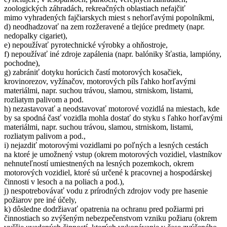
zoologických záhradách, rekreačných oblastiach nefajčiť
mimo vyhradených fajčiarskych miest s nehorľavými popolníkmi,
d) neodhadzovať na zem rozžeravené a tlejúce predmety (napr.
nedopalky cigariet),
e) nepoužívať pyrotechnické výrobky a ohňostroje,
f) nepoužívať iné zdroje zapálenia (napr. balóniky šťastia, lampióny,
pochodne),
g) zabrániť dotyku horúcich častí motorových kosačiek,
krovinorezov, vyžínačov, motorových píls ľahko horľavými
materiálmi, napr. suchou trávou, slamou, strniskom, listami,
rozliatym palivom a pod.
h) nezastavovať a neodstavovať motorové vozidlá na miestach, kde
by sa spodná časť vozidla mohla dostať do styku s ľahko horľavými
materiálmi, napr. suchou trávou, slamou, strniskom, listami,
rozliatym palivom a pod.,
i) nejazdiť motorovými vozidlami po poľných a lesných cestách
na ktoré je umožnený vstup (okrem motorových vozidiel, vlastníkov
nehnuteľností umiestnených na lesných pozemkoch, okrem
motorových vozidiel, ktoré sú určené k pracovnej a hospodárskej
činnosti v lesoch a na poliach a pod.),
j) nespotrebovávať vodu z prírodných zdrojov vody pre hasenie
požiarov pre iné účely,
k) dôsledne dodržiavať opatrenia na ochranu pred požiarmi pri
činnostiach so zvýšeným nebezpečenstvom vzniku požiaru (okrem