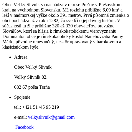
Obec Veľký Slivník sa nachádza v okrese Prešov v Prešovskom
kraji na východnom Slovensku. Má rozlohu približne 6,09 km² a
leží v nadmorskej výške okolo 391 metrov. Prvá písomná zmienka o
obci pochádza už z roku 1282, čo svedčí o jej dávnej histórii. V
súčasnosti tu žije približne 320 až 330 obyvateľov, prevažne
SlováKov, ktorí sa hlásia k rímskokatolíckemu vierovyznaniu.
Dominantou obce je rímskokatolícky kostol Nanebovzatia Panny
Márie, pôvodne renesančný, neskôr upravovaný v barokovom a
klasicistickom štýle.
Adresa
Obec Veľký Slivník
Veľký Slivník 82,
082 67 pošta Terňa
Spojenie
tel.: +421 51 /45 95 219
e-mail:
velkyslivnik@gmail.co
m
Facebook