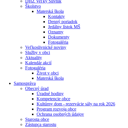
DHZ Veľký Slivník
Školstvo
Materská škola
Kontakty
Denný poriadok
Jedálny lístok MŠ
Oznamy
Dokumenty
Fotogaléria
Veľkoslivnické noviny
Služby v obci
Aktuality
Kalendár akcií
Fotogaléria
Život v obci
Materská škola
Samospráva
Obecný úrad
Úradné hodiny
Kompetencie obce
Kultúrny dom - rezervácie sály na rok 2026
Program rozvoja obce
Ochrana osobných údajov
Starosta obce
Zástupca starostu