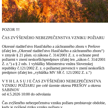
POZOR !!!
ČAS ZVÝŠENÉHO NEBEZPEČENSTVA VZNIKU POŽIARU
Okresné riaditeľstvo Hasičského a záchranného zboru v Prešove
(ďalej len „Okresné riaditeľstvo Hasičského a záchranného zboru“)
v zmysle § 21 písm. o) zákona č. 314/2001 Z. z. o ochrane pred
požiarmi v znení neskoršíchpredpisov (ďalej len „zákon č. 314/2001
Z. z.“) a § 2 ods. 1 vyhlášky Ministerstva vnútra Slovenskej
republiky č.121/2002 Z. z. o požiarnej prevencii v znení neskorších
predpisov (ďalej len „vyhláška MV SR č. 121/2002 Z. z.“)
V Y H L A S U J E ČAS ZVÝŠENÉHO NEBEZPEČENSTVA
VZNIKU POŽIARU pre celé územie okresu PREŠOV a okresu
SABINOV
od 4.5.2026 10:00 do odvolania
Čas zvýšeného nebezpečenstva vzniku požiaru predstavuje obdobie,
kedy je zvýšené riziko vzniku požiaru v