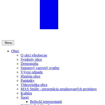
Menu
Obec
O obci všeobecne
Symboly obce
Demografia
Smogový varovný systém
Vývoz odpadu
História obce
Pamiatky
Videovizitka obce
MAS Stráže - prezentácia zrealizovaných projektov
Kultúra
Šport
Bežeckí reprezentanti