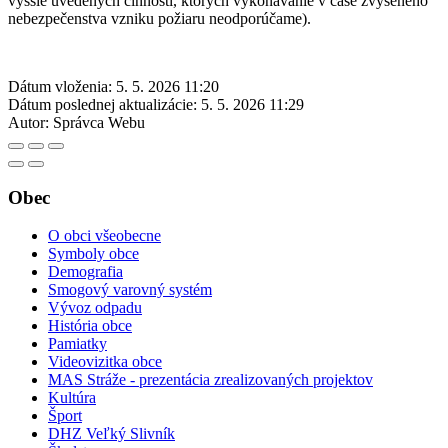
vyššie uvedených činností, ktorých vykonávanie v čase zvýšeného
nebezpečenstva vzniku požiaru neodporúčame).
Dátum vloženia:
5. 5. 2026 11:20
Dátum poslednej aktualizácie:
5. 5. 2026 11:29
Autor:
Správca Webu
Obec
O obci všeobecne
Symboly obce
Demografia
Smogový varovný systém
Vývoz odpadu
História obce
Pamiatky
Videovizitka obce
MAS Stráže - prezentácia zrealizovaných projektov
Kultúra
Šport
DHZ Veľký Slivník